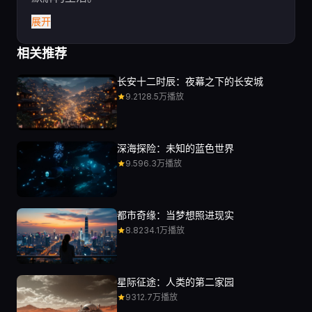
展开
相关推荐
长安十二时辰：夜幕之下的长安城
9.2
128.5万播放
深海探险：未知的蓝色世界
9.5
96.3万播放
都市奇缘：当梦想照进现实
8.8
234.1万播放
星际征途：人类的第二家园
9
312.7万播放