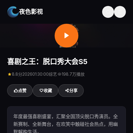
夜色影视
首页
探索视频
喜剧之王：脱口秀大会S5
喜剧之王：脱口秀大会S5
8.8分
2026
01:30:00
综艺
198.7万播放
点赞
收藏
分享
年度最强喜剧盛宴，汇聚全国顶尖脱口秀演员。全
新赛制、全新舞台，在欢笑中触碰社会热点，用幽
默解构生活。