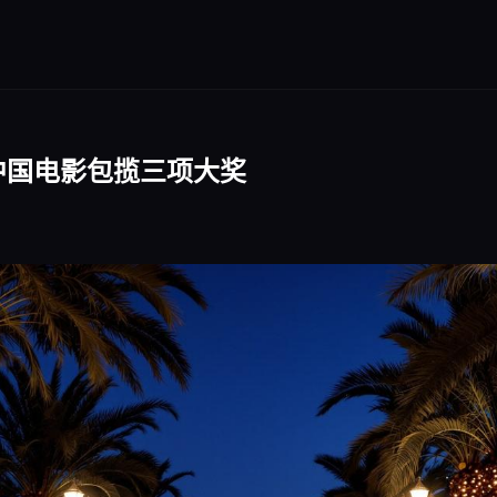
中国电影包揽三项大奖