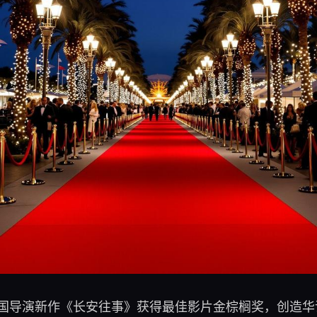
中国导演新作《长安往事》获得最佳影片金棕榈奖，创造华