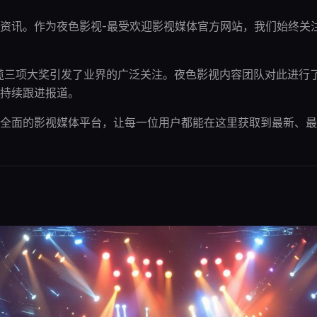
资讯。作为夜色影视-最受欢迎影视媒体官方网站，我们始终关
包揽三项大奖引发了业界的广泛关注。夜色影视内容团队对此进行
持续跟进报道。
全面的影视媒体平台，让每一位用户都能在这里获取到最新、最