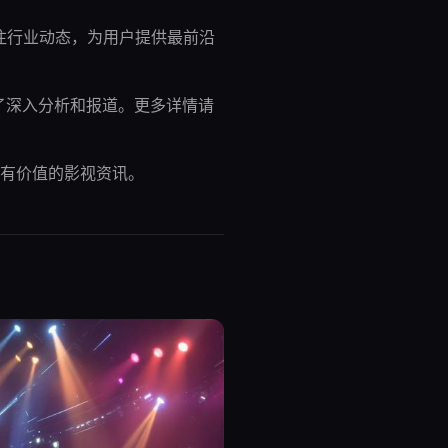
注行业动态，为用户提供最前沿
了深入分析和报道。更多详情请
有价值的影视资讯。